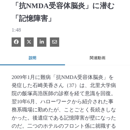
「抗NMDA受容体脳炎」に潜む
「記憶障害」
1:48
Facebook で共有
Xで共有する
LinkedIn で共有
電子メールで共有
説明
関連動画
2009年1月に難病「抗NMDA受容体脳炎」を
発症した石崎美香さん（37）は、北里大学病
院の飯塚高浩医師の診察を経て意識を回復。
翌10年6月、ハローワークから紹介された事
務系職場に勤めたが、ことごとく長続きしな
かった。後遺症である記憶障害が壁になった
のだ。二つのホテルのフロント係に就職する