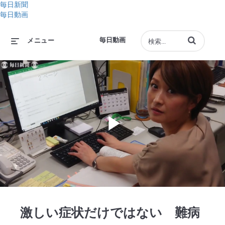
毎日新聞
毎日動画
動画の検索語句
毎日動画
メニュー
Play
Video
激しい症状だけではない 難病