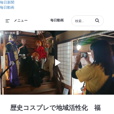
毎日新聞
毎日動画
動画の検索語句
毎日動画
メニュー
Play
Video
歴史コスプレで地域活性化 福