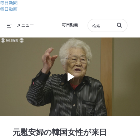
毎日新聞
毎日動画
動画の検索語句
毎日動画
メニュー
Play
Video
元慰安婦の韓国女性が来日