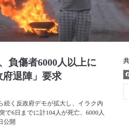
Video
人、負傷者6000人以上に
政府退陣」要求
ら続く反政府デモが拡大し、イラク内
6日までに計104人が死亡、6000人
7日公開