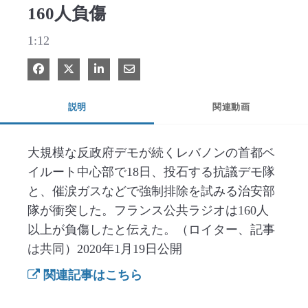
160人負傷
1:12
Facebook で共有
Xで共有する
LinkedIn で共有
電子メールで共有
説明
関連動画
大規模な反政府デモが続くレバノンの首都ベ
イルート中心部で18日、投石する抗議デモ隊
と、催涙ガスなどで強制排除を試みる治安部
隊が衝突した。フランス公共ラジオは160人
以上が負傷したと伝えた。（ロイター、記事
は共同）2020年1月19日公開
関連記事はこちら