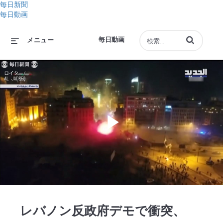
毎日新聞
毎日動画
動画の検索語句
毎日動画
メニュー
Play
Video
レバノン反政府デモで衝突、