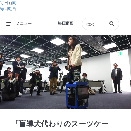
毎日新聞
毎日動画
動画の検索語句
毎日動画
メニュー
Play
Video
「盲導犬代わりのスーツケー