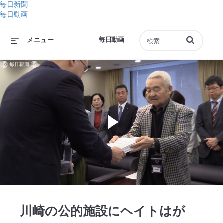
毎日新聞
毎日動画
動画の検索語句
毎日動画
メニュー
Play
Video
川崎の公的施設にヘイトはが