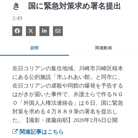
き 国に緊急対策求め署名提出
2:49
Facebook で共有
Xで共有する
LinkedIn で共有
電子メールで共有
説明
関連動画
在日コリアンの集住地域、川崎市川崎区桜本
にある公的施設「市ふれあい館」と同市に、
在日コリアンの虐殺や同館の爆発を予告する
はがきが届いた事件で、弁護士らで作るＮＧ
Ｏ「外国人人権法連絡会」は６日、国に緊急
対策を求める４万８８９筆の署名を提出し
た。【撮影・後藤由耶】2020年2月6日公開
関連記事はこちら