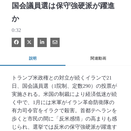
国会議員選は保守強硬派が躍進
か
0:32
Facebook で共有
Xで共有する
LinkedIn で共有
電子メールで共有
説明
関連動画
トランプ米政権との対立が続くイランで21
日、国会議員選（1院制、定数290）の投票が
実施される。米国の制裁により経済低迷が続
く中で、1月には米軍がイラン革命防衛隊の
有力司令官をイラクで殺害。首都テヘランを
歩くと市民の間に「反米感情」の高まりも感
じられ、選挙では反米の保守強硬派が躍進す