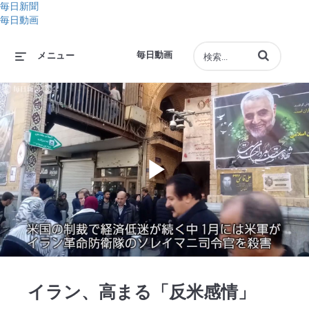
毎日新聞
毎日動画
動画の検索語句
毎日動画
メニュー
Play
Video
イラン、高まる「反米感情」