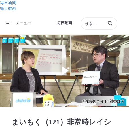
毎日新聞
毎日動画
動画の検索語句
毎日動画
メニュー
Play
Video
まいもく（121）非常時レイシ