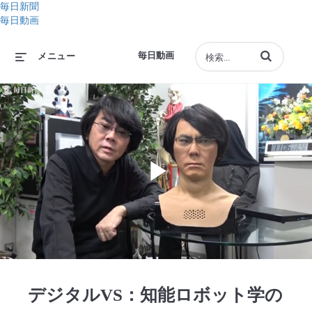
毎日新聞
毎日動画
動画の検索語句
毎日動画
メニュー
Play
Video
デジタルVS：知能ロボット学の