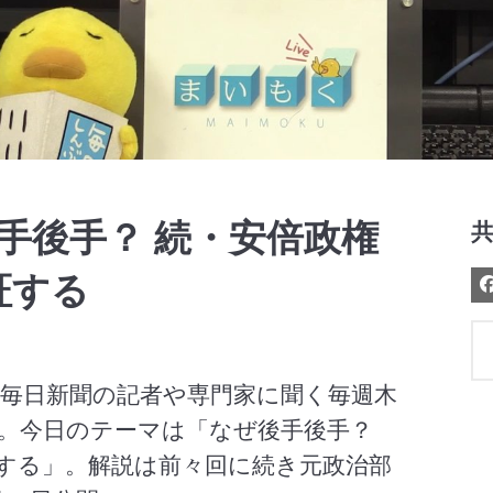
Video
後手後手？ 続・安倍政権
証する
毎日新聞の記者や専門家に聞く毎週木
。今日のテーマは「なぜ後手後手？　
する」。解説は前々回に続き元政治部