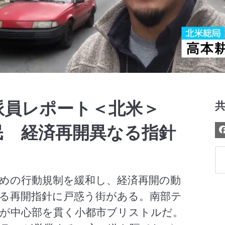
Video
派員レポート＜北米＞
民 経済再開異なる指針
めの行動規制を緩和し、経済再開の動
る再開指針に戸惑う街がある。南部テ
が中心部を貫く小都市ブリストルだ。