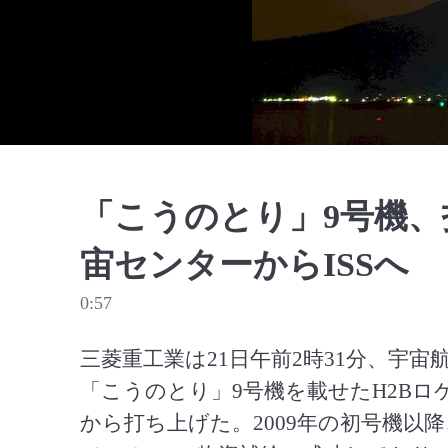
「こうのとり」9号機
宙センターからISSへ
0:57
三菱重工業は21日午前2時31分、宇宙
「こうのとり」9号機を載せたH2B
から打ち上げた。2009年の初号機以