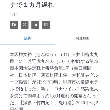
ナで１カ月遅れ
1:14
Facebook で共有
Xで共有する
LinkedIn で共有
電子メールで共有
説明
関連動画
本因坊文裕（もんゆう）（31）＝井山裕太九
段＝に、芝野虎丸名人（20）が挑戦する第75
期本因坊決定戦七番勝負第1局（毎日新聞
社、日本棋院、関西棋院主催、大和証券グル
ープ協賛）が2日午前9時、甲府市の常磐ホテ
ルで始まった。新型コロナウイルス感染拡大
を受けて例年より約1カ月遅れの開幕となっ
た。【撮影・竹内紀臣、丸山進】2020年6月2
日公開