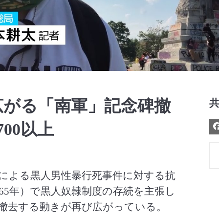
Video
広がる「南軍」記念碑撤
00以上
による黒人男性暴行死事件に対する抗
～65年）で黒人奴隷制度の存続を主張し
撤去する動きが再び広がっている。