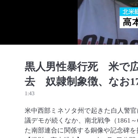
黒人男性暴行死 米で
去 奴隷制象徴、なお17
1:43
米中西部ミネソタ州で起きた白人警官
議デモが続くなか、南北戦争（1861
た南部連合に関係する銅像や記念碑を