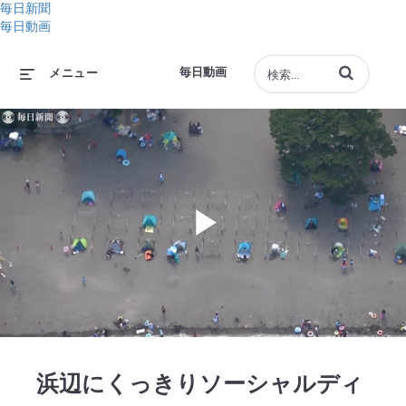
毎日新聞
毎日動画
動画の検索語句
毎日動画
メニュー
Play
Video
浜辺にくっきりソーシャルディ