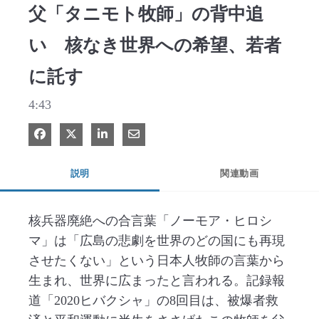
父「タニモト牧師」の背中追
い 核なき世界への希望、若者
に託す
4:43
Facebook で共有
Xで共有する
LinkedIn で共有
電子メールで共有
説明
関連動画
核兵器廃絶への合言葉「ノーモア・ヒロシ
マ」は「広島の悲劇を世界のどの国にも再現
させたくない」という日本人牧師の言葉から
生まれ、世界に広まったと言われる。記録報
道「2020ヒバクシャ」の8回目は、被爆者救