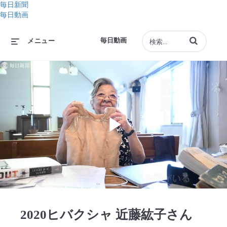
毎日新聞
毎日動画
動画の検索語句
毎日動画
メニュー
Play
Video
2020ヒバクシャ 近藤紘子さん