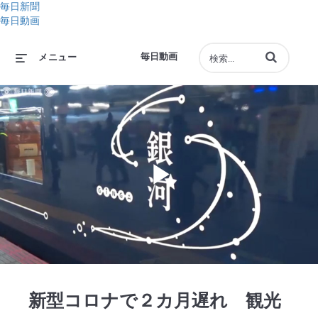
毎日新聞
毎日動画
動画の検索語句
毎日動画
メニュー
Play
Video
新型コロナで２カ月遅れ 観光