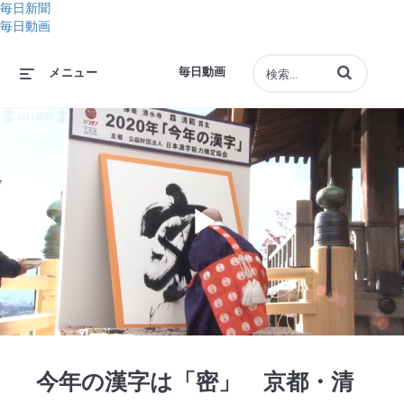
毎日新聞
毎日動画
動画の検索語句
毎日動画
メニュー
Play
Video
今年の漢字は「密」 京都・清