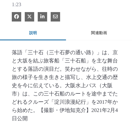
1:23
Facebook で共有
Xで共有する
LinkedIn で共有
電子メールで共有
説明
関連動画
落語「三十石（三十石夢の通い路）」は、京
と大坂を結ぶ旅客船「三十石船」を主な舞台
とする落語の演目だ。笑わせながら、往時の
旅の様子を生き生きと描写し、水上交通の歴
史を今に伝えている。大阪水上バス（大阪
市）は、この三十石船のルートを途中までた
どれるクルーズ「淀川浪漫紀行」を2017年か
ら始めた。【撮影・伊地知克介】2021年2月4
日公開