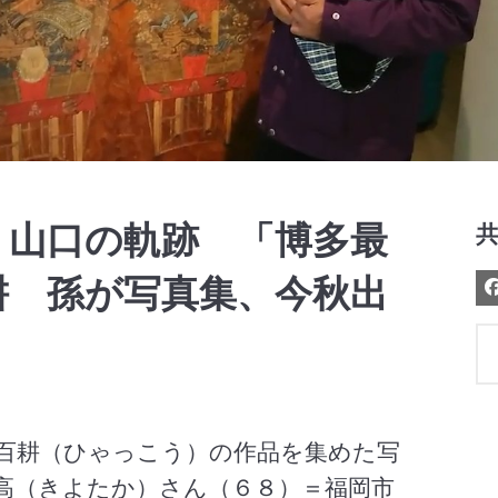
Video
・山口の軌跡 「博多最
耕 孫が写真集、今秋出
百耕（ひゃっこう）の作品を集めた写
高（きよたか）さん（６８）＝福岡市