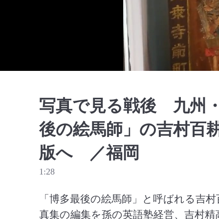
写真で見る戦後 九州
後の絵馬師」の吉村百
版へ ／福岡
1:28
「博多最後の絵馬師」と呼ばれる吉村
真集の編集を孫の英語塾経営、吉村精