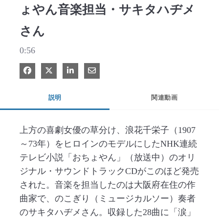
ょやん音楽担当・サキタハヂメ
さん
0:56
Facebook で共有
Xで共有する
LinkedIn で共有
電子メールで共有
説明
関連動画
上方の喜劇女優の草分け、浪花千栄子（1907
～73年）をヒロインのモデルにしたNHK連続
テレビ小説「おちょやん」（放送中）のオリ
ジナル・サウンドトラックCDがこのほど発売
された。音楽を担当したのは大阪府在住の作
曲家で、のこぎり（ミュージカルソー）奏者
のサキタハヂメさん。収録した28曲に「涙」