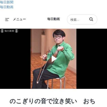
毎日新聞
毎日動画
動画の検索語句
毎日動画
メニュー
Play
Video
のこぎりの音で泣き笑い おち