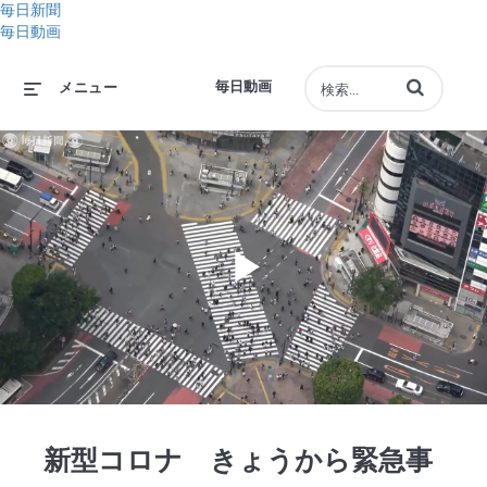
毎日新聞
毎日動画
動画の検索語句
毎日動画
メニュー
Play
Video
新型コロナ きょうから緊急事