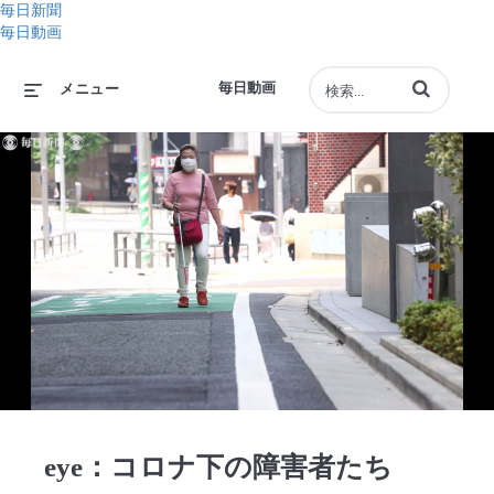
毎日新聞
毎日動画
動画の検索語句
毎日動画
メニュー
Play
Video
eye：コロナ下の障害者たち