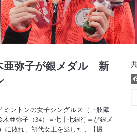
Video
木亜弥子が銀メダル 新
ン
バドミントンの女子シングルス（上肢障
鈴木亜弥子（34）＝七十七銀行＝が銀メ
）に敗れ、初代女王を逃した。【撮