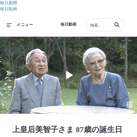
毎日新聞
毎日動画
動画の検索語句
毎日動画
メニュー
Play
Video
上皇后美智子さま 87歳の誕生日