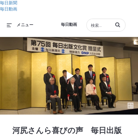
毎日新聞
毎日動画
動画の検索語句
毎日動画
メニュー
Play
Video
河尻さんら喜びの声 毎日出版