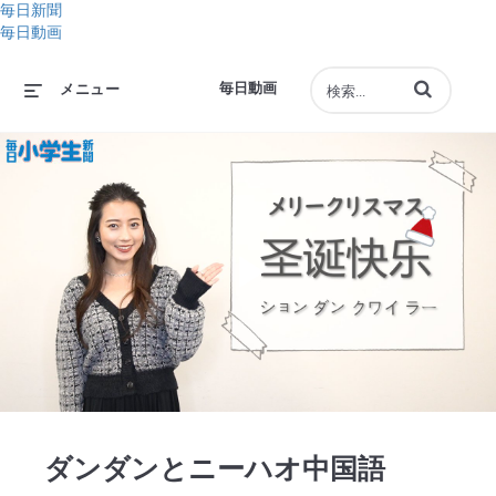
毎日新聞
毎日動画
動画の検索語句
毎日動画
メニュー
Play
Video
ダンダンとニーハオ中国語