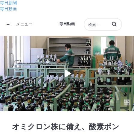
毎日新聞
毎日動画
動画の検索語句
毎日動画
メニュー
Play
Video
オミクロン株に備え、酸素ボン