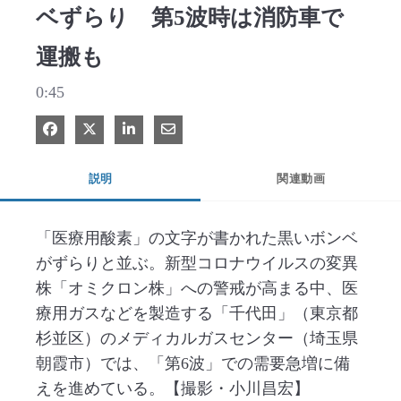
ベずらり 第5波時は消防車で
運搬も
0:45
Facebook で共有
Xで共有する
LinkedIn で共有
電子メールで共有
説明
関連動画
「医療用酸素」の文字が書かれた黒いボンベ
がずらりと並ぶ。新型コロナウイルスの変異
株「オミクロン株」への警戒が高まる中、医
療用ガスなどを製造する「千代田」（東京都
杉並区）のメディカルガスセンター（埼玉県
朝霞市）では、「第6波」での需要急増に備