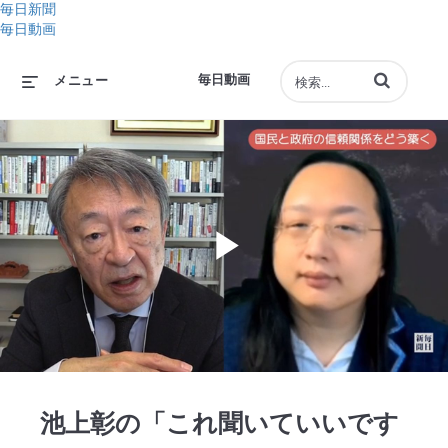
毎日新聞
毎日動画
動画の検索語句
毎日動画
メニュー
Play
Video
池上彰の「これ聞いていいです