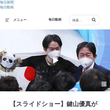
毎日新聞
毎日動画
動画の検索語句
毎日動画
メニュー
Play
Video
【スライドショー】鍵山優真が