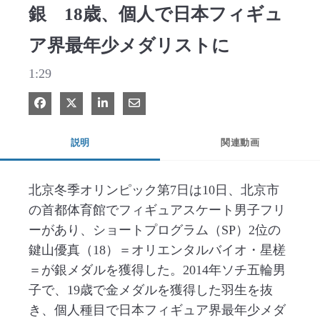
銀 18歳、個人で日本フィギュ
ア界最年少メダリストに
1:29
Facebook で共有
Xで共有する
LinkedIn で共有
電子メールで共有
説明
関連動画
北京冬季オリンピック第7日は10日、北京市
の首都体育館でフィギュアスケート男子フリ
ーがあり、ショートプログラム（SP）2位の
鍵山優真（18）＝オリエンタルバイオ・星槎
＝が銀メダルを獲得した。2014年ソチ五輪男
子で、19歳で金メダルを獲得した羽生を抜
き、個人種目で日本フィギュア界最年少メダ