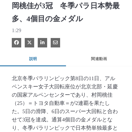
岡桃佳が3冠 冬季パラ日本勢最
多、4個目の金メダル
1:29
Facebook で共有
Xで共有する
LinkedIn で共有
電子メールで共有
説明
関連動画
北京冬季パラリンピック第8日の11日、アル
ペンスキー女子大回転座位が北京北部・延慶
の国家アルペンセンターであり、村岡桃佳
（25）＝トヨタ自動車＝が2連覇を果たし
た。5日の滑降、6日のスーパー大回転と合わ
せて3冠を達成。通算4個目の金メダルとな
り、冬季パラリンピックで日本勢単独最多と