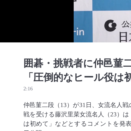
囲碁・挑戦者に仲邑菫
「圧倒的なヒール役は
2:16
仲邑菫二段（13）が31日、女流名人
戦を受ける藤沢里菜女流名人（23）
は初めて」などとするコメントを発表し