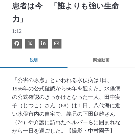
患者は今 「誰よりも強い生命
力」
1:12
Facebook で共有
Xで共有する
LinkedIn で共有
電子メールで共有
説明
関連動画
「公害の原点」といわれる水俣病は1日、
1956年の公式確認から66年を迎えた。水俣病
の公式確認のきっかけとなった一人、田中実
子（じつこ）さん（68）は１日、八代海に近
い水俣市内の自宅で、義兄の下田良雄さん
（74）や介護に訪れたヘルパーらに囲まれな
がら一日を過ごした。【撮影・中村園子】