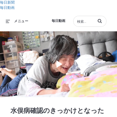
毎日新聞
毎日動画
動画の検索語句
毎日動画
メニュー
Play
Video
水俣病確認のきっかけとなった