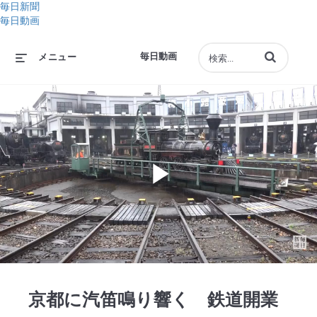
毎日新聞
毎日動画
動画の検索語句
毎日動画
メニュー
Play
Video
京都に汽笛鳴り響く 鉄道開業