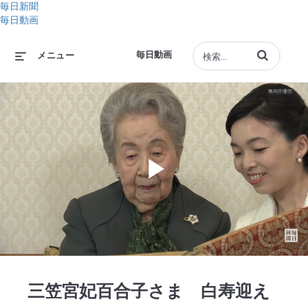
毎日新聞
毎日動画
動画の検索語句
毎日動画
メニュー
Play
Video
三笠宮妃百合子さま 白寿迎え