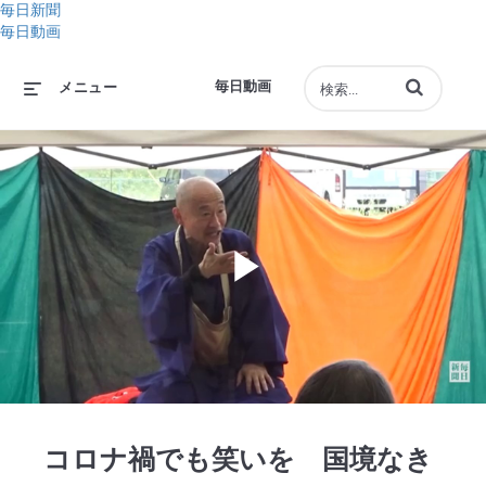
毎日新聞
毎日動画
動画の検索語句
毎日動画
メニュー
Play
Video
コロナ禍でも笑いを 国境なき