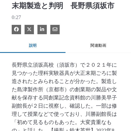
末期製造と判明 長野県須坂市
0:27
Facebook で共有
Xで共有する
LinkedIn で共有
電子メールで共有
説明
関連動画
長野県立須坂高校（須坂市）で２０２１年に
見つかった理科実験器具が大正末期ごろに製
造されたとみられることが分かった。製造し
た島津製作所（京都市）の創業期の製品や文
献を保存する同創業記念資料館の川勝美早子
副館長が２日に視察し、確認した。一部は修
理して授業などで使っており、川勝副館長は
「初めて見るものもあった。大変貴重なも
の」と話した。【撮影・鈴木英世】2022年8