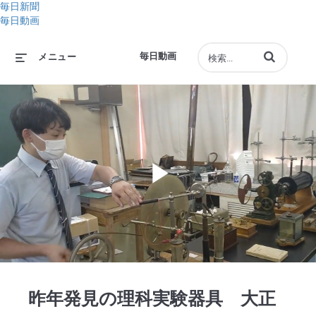
毎日新聞
毎日動画
動画の検索語句
毎日動画
メニュー
Play
Video
昨年発見の理科実験器具 大正