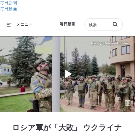
毎日新聞
毎日動画
動画の検索語句
毎日動画
メニュー
Play
Video
ロシア軍が「大敗」 ウクライナ