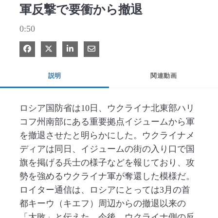
軍反撃で要衝から撤退
0:50
Facebook で共有
Xで共有する
LinkedIn で共有
電子メールで共有
説明
関連動画
ロシア国防省は10日、ウクライナ北東部ハリ
コフ州南部にある重要拠点イジュームから軍
を撤退させたと明らかにした。ウクライナメ
ディアは同日、イジュームの街の入り口で国
旗を掲げる兵士の様子などを報じており、攻
勢を強めるウクライナ軍が奪還した模様だ。
ロイター通信は、ロシアにとっては3月の首
都キーウ（キエフ）周辺からの撤退以来の
「大敗」と伝えた。今後、ウクライナ側の反