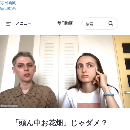
毎日新聞
毎日動画
動画の検索語句
毎日動画
メニュー
Play
Video
「頭ん中お花畑」じゃダメ？