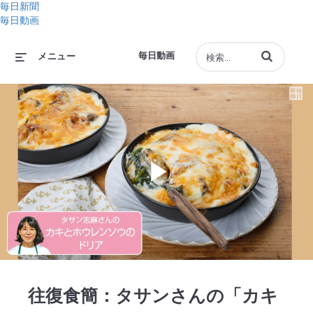
毎日新聞
毎日動画
動画の検索語句
毎日動画
メニュー
Play
Video
往復食簡：タサンさんの「カキ