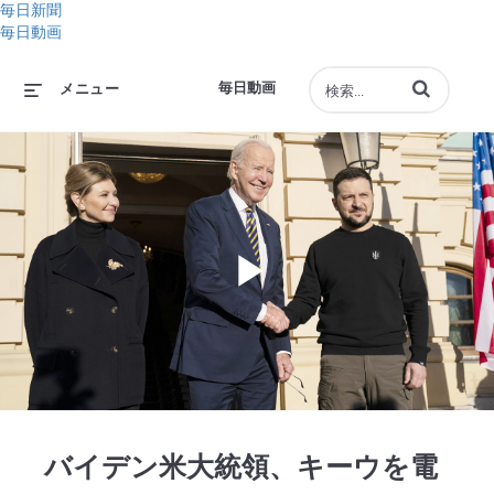
毎日新聞
毎日動画
動画の検索語句
毎日動画
メニュー
Play
Video
バイデン米大統領、キーウを電