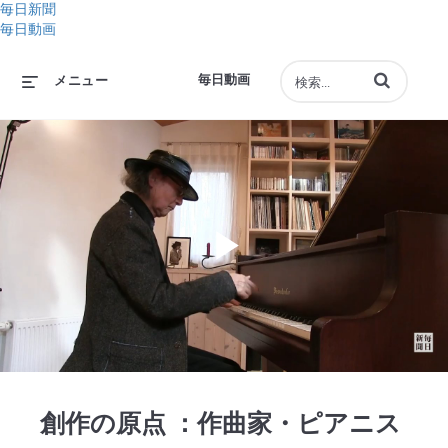
毎日新聞
毎日動画
動画の検索語句
毎日動画
メニュー
Play
Video
創作の原点 ：作曲家・ピアニス