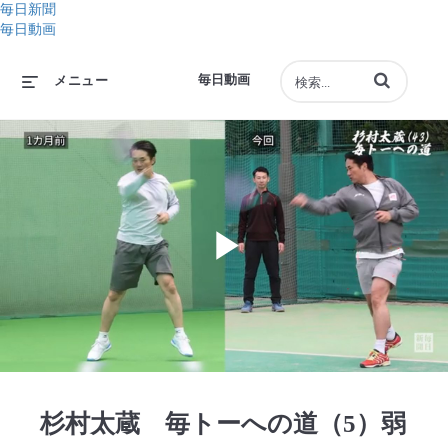
毎日新聞
毎日動画
動画の検索語句
毎日動画
メニュー
Play
Video
杉村太蔵 毎トーへの道（5）弱