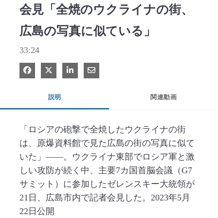
会見「全焼のウクライナの街、
広島の写真に似ている」
33:24
Facebook で共有
Xで共有する
LinkedIn で共有
電子メールで共有
説明
関連動画
「ロシアの砲撃で全焼したウクライナの街
は、原爆資料館で見た広島の街の写真に似て
いた」――。ウクライナ東部でロシア軍と激
しい攻防が続く中、主要7カ国首脳会議（G7
サミット）に参加したゼレンスキー大統領が
21日、広島市内で記者会見した。2023年5月
22日公開