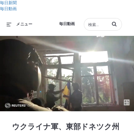
毎日新聞
毎日動画
動画の検索語句
毎日動画
メニュー
Play
Video
ウクライナ軍、東部ドネツク州