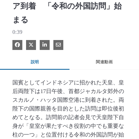
ア到着 「令和の外国訪問」始
まる
0:39
Facebook で共有
Xで共有する
LinkedIn で共有
電子メールで共有
説明
関連動画
国賓としてインドネシアに招かれた天皇、皇
后両陛下は17日午後、首都ジャカルタ郊外の
スカルノ・ハッタ国際空港に到着された。両
陛下の国際親善を目的とした訪問は即位後初
めてとなる。訪問前の記者会見で天皇陛下自
身が「皇室が果たすべき役割の中でも重要な
柱の一つ」と位置付ける令和の外国訪問が始