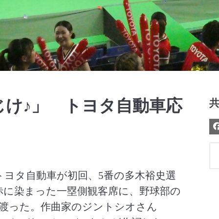
Video
じけ♪」 トヨタ自動車応
トヨタ自動車が初回、5番の多木裕史選
赤に染まった一塁側観客席に、野球部の
渡った。作曲家のジントシオさん