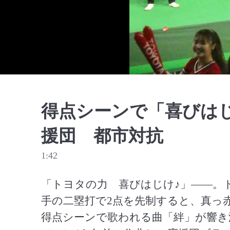
得点シーンで「喜びは
援団 都市対抗
1:42
「トヨタの力　喜びはじけ♪」――。
手の二塁打で2点を先制すると、真っ
得点シーンで歌われる曲「絆」が響き