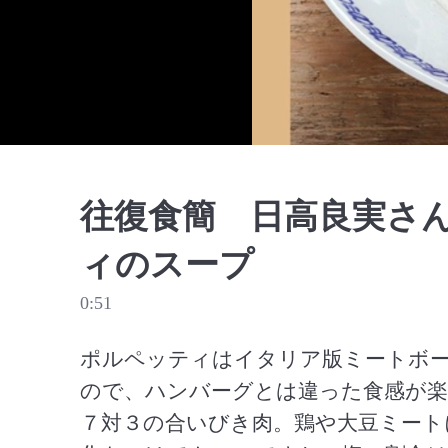
往復食簡 日高良実さ
ィのスープ
0:51
ポルペッティはイタリア版ミートボ
ので、ハンバーグとは違った食感が楽
７対３の合いびき肉。鶏や大豆ミート