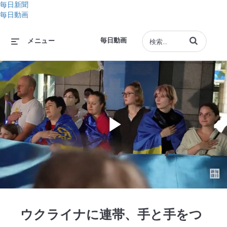
毎日新聞
毎日動画
動画の検索語句
毎日動画
メニュー
Play
Video
ウクライナに連帯、手と手をつ